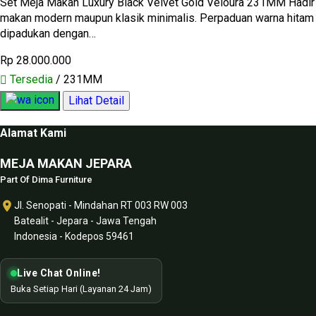
Set Meja Makan Luxury Black Velvet Gold Veloura 231MM Hadir d
makan modern maupun klasik minimalis. Perpaduan warna hitam 
dipadukan dengan…
Rp 28.000.000
Tersedia
/ 231MM
Lihat Detail
Alamat Kami
MEJA MAKAN JEPARA
Part Of Dima Furniture
Jl. Senopati - Mindahan RT 003 RW 003
Batealit - Jepara - Jawa Tengah
Indonesia - Kodepos 59461
Live Chat Online!
Buka Setiap Hari (Layanan 24 Jam)