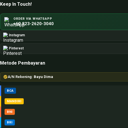
Keep In Touch!
ORDER VIA WHATSAPP
+62 823-2620-3040
Instagram
Pinterest
Metode Pembayaran
A/N Rekening:
Bayu Dima
BCA
MANDIRI
BNI
BRI