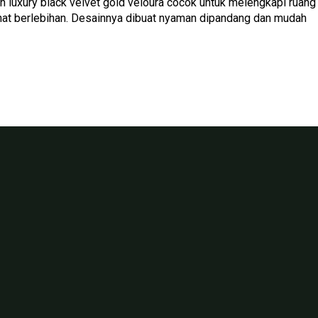
 luxury black velvet gold veloura cocok untuk melengkapi ruang
at berlebihan. Desainnya dibuat nyaman dipandang dan mudah