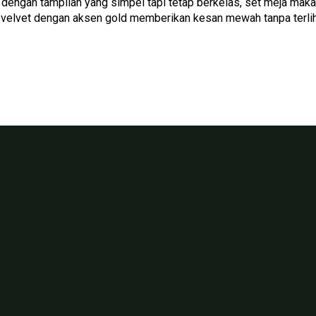
engan tampilan yang simpel tapi tetap berkelas, set meja makan
velvet dengan aksen gold memberikan kesan mewah tanpa terlih