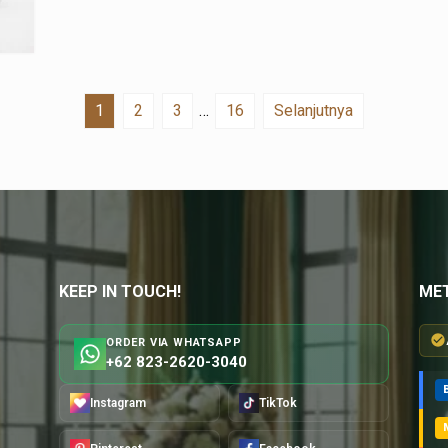
1
2
3
…
16
Selanjutnya
KEEP IN TOUCH!
ME
ORDER VIA WHATSAPP
+62 823-2620-3040
Instagram
TikTok