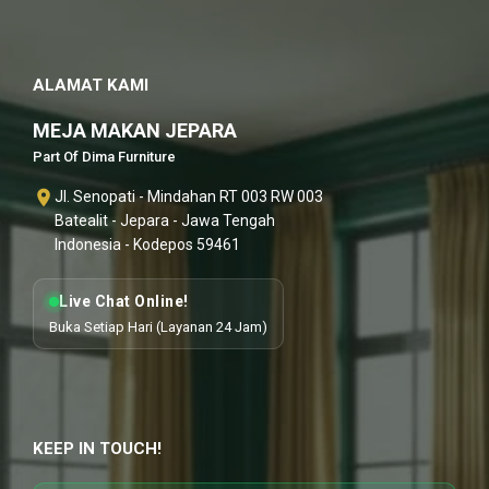
ALAMAT KAMI
MEJA MAKAN JEPARA
Part Of Dima Furniture
Jl. Senopati - Mindahan RT 003 RW 003
Batealit - Jepara - Jawa Tengah
Indonesia - Kodepos 59461
Live Chat Online!
Buka Setiap Hari (Layanan 24 Jam)
KEEP IN TOUCH!