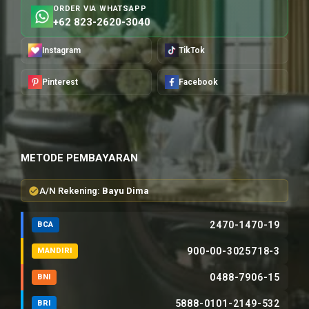
ORDER VIA WHATSAPP
+62 823-2620-3040
Instagram
TikTok
Pinterest
Facebook
METODE PEMBAYARAN
A/N Rekening:
Bayu Dima
2470-1470-19
BCA
900-00-3025718-3
MANDIRI
0488-7906-15
BNI
5888-0101-2149-532
BRI