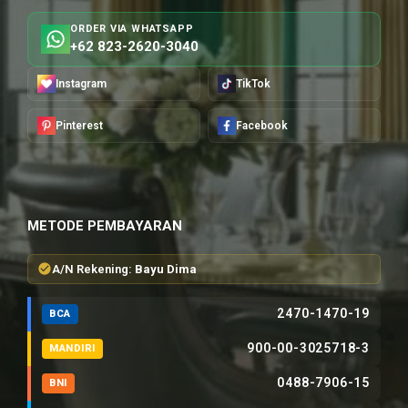
ORDER VIA WHATSAPP
+62 823-2620-3040
Instagram
TikTok
Pinterest
Facebook
METODE PEMBAYARAN
A/N Rekening:
Bayu Dima
2470-1470-19
BCA
900-00-3025718-3
MANDIRI
0488-7906-15
BNI