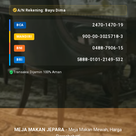
A/N Rekening:
Bayu Dima
2470-1470-19
BCA
900-00-3025718-3
MANDIRI
0488-7906-15
BNI
5888-0101-2149-532
BRI
Transaksi Dijamin 100% Aman
MEJA MAKAN JEPARA
- Meja Makan Mewah, Harga