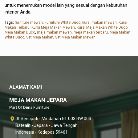
untuk menemukan model lain yang sesuai dengan kebutuhan
interior Anda.
Tags:
furniture mewah
,
Furniture White Duco
,
kursi makan mewah
,
Kursi
Makan Terbaru
,
Kursi Meja Makan Mewah
,
Kursi Meja Makan White Duco
,
Meja Makan Duco
,
meja makan mewah
,
meja makan terbaru
,
Meja Makan
White Duco
,
Set Meja Makan
,
Set Meja Makan Mewah
ALAMAT KAMI
MEJA MAKAN JEPARA
Part Of Dima Furniture
Jl. Senopati - Mindahan RT 003 RW 003
Batealit - Jepara - Jawa Tengah
Indonesia - Kodepos 59461