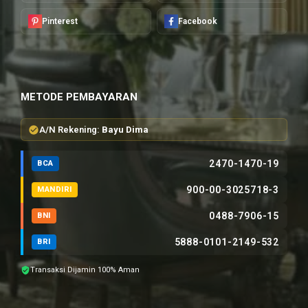
Pinterest
Facebook
METODE PEMBAYARAN
A/N Rekening:
Bayu Dima
2470-1470-19
BCA
900-00-3025718-3
MANDIRI
0488-7906-15
BNI
5888-0101-2149-532
BRI
Transaksi Dijamin 100% Aman