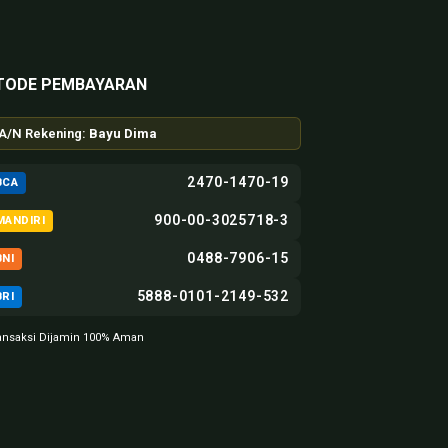
TODE PEMBAYARAN
A/N Rekening:
Bayu Dima
2470-1470-19
BCA
900-00-3025718-3
MANDIRI
0488-7906-15
BNI
5888-0101-2149-532
BRI
ansaksi Dijamin 100% Aman