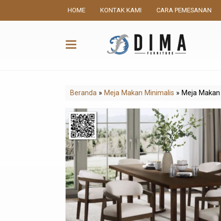
HOME
KONTAK KAMI
CARA PEMESANAN
Beranda
»
Meja Makan Minimalis
»
Meja Makan 