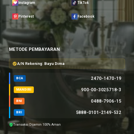
Instagram
TikTok
Pinterest
Facebook
METODE PEMBAYARAN
A/N Rekening:
Bayu Dima
2470-1470-19
BCA
900-00-3025718-3
MANDIRI
0488-7906-15
BNI
5888-0101-2149-532
BRI
Transaksi Dijamin 100% Aman