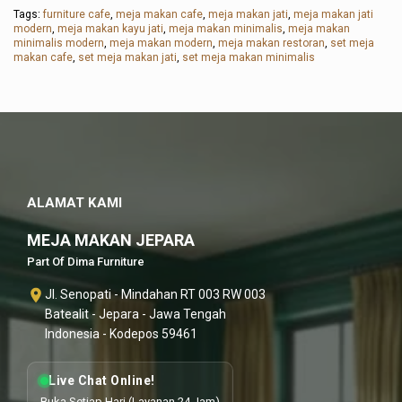
Tags:
furniture cafe
,
meja makan cafe
,
meja makan jati
,
meja makan jati
modern
,
meja makan kayu jati
,
meja makan minimalis
,
meja makan
minimalis modern
,
meja makan modern
,
meja makan restoran
,
set meja
makan cafe
,
set meja makan jati
,
set meja makan minimalis
ALAMAT KAMI
MEJA MAKAN JEPARA
Part Of Dima Furniture
Jl. Senopati - Mindahan RT 003 RW 003
Batealit - Jepara - Jawa Tengah
Indonesia - Kodepos 59461
Live Chat Online!
Buka Setiap Hari (Layanan 24 Jam)