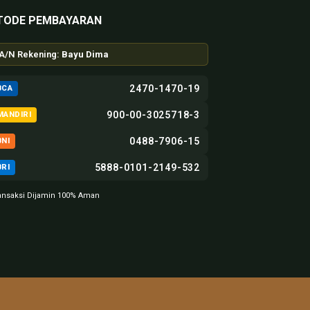
TODE PEMBAYARAN
A/N Rekening:
Bayu Dima
2470-1470-19
BCA
900-00-3025718-3
MANDIRI
0488-7906-15
BNI
5888-0101-2149-532
BRI
ansaksi Dijamin 100% Aman