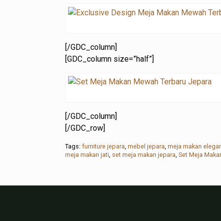
[/GDC_column]
[GDC_column size=”half”]
[/GDC_column]
[/GDC_row]
Tags:
furniture jepara
,
mebel jepara
,
meja makan elega
meja makan jati
,
set meja makan jepara
,
Set Meja Mak