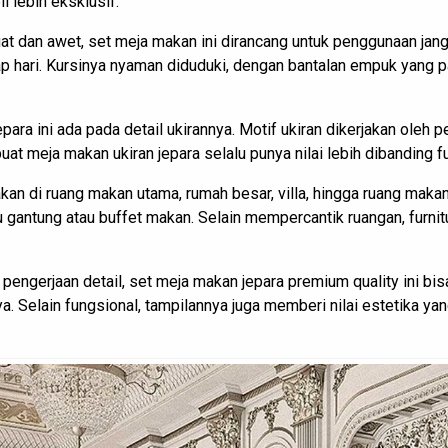
 lebih eksklusif.
uat dan awet, set meja makan ini dirancang untuk penggunaan jan
iap hari. Kursinya nyaman diduduki, dengan bantalan empuk yang 
ara ini ada pada detail ukirannya. Motif ukiran dikerjakan oleh 
uat meja makan ukiran jepara selalu punya nilai lebih dibanding fu
kan di ruang makan utama, rumah besar, villa, hingga ruang maka
 gantung atau buffet makan. Selain mempercantik ruangan, furni
engerjaan detail, set meja makan jepara premium quality ini bisa
 Selain fungsional, tampilannya juga memberi nilai estetika ya