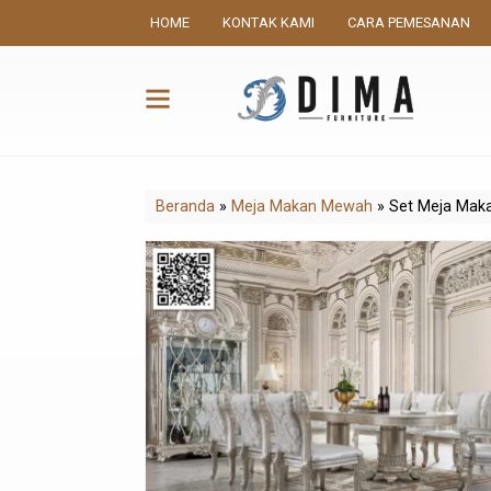
HOME
KONTAK KAMI
CARA PEMESANAN
Beranda
»
Meja Makan Mewah
»
Set Meja Mak