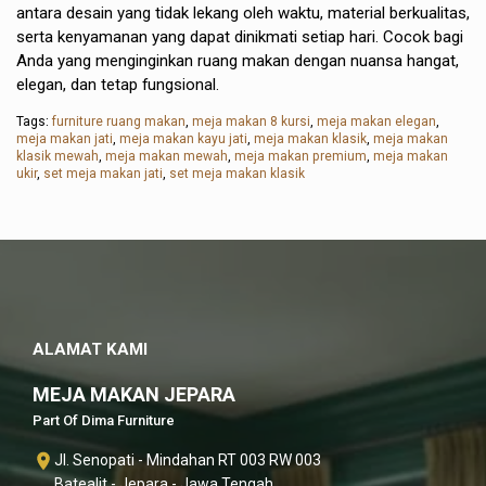
antara desain yang tidak lekang oleh waktu, material berkualitas,
serta kenyamanan yang dapat dinikmati setiap hari. Cocok bagi
Anda yang menginginkan ruang makan dengan nuansa hangat,
elegan, dan tetap fungsional.
Tags:
furniture ruang makan
,
meja makan 8 kursi
,
meja makan elegan
,
meja makan jati
,
meja makan kayu jati
,
meja makan klasik
,
meja makan
klasik mewah
,
meja makan mewah
,
meja makan premium
,
meja makan
ukir
,
set meja makan jati
,
set meja makan klasik
ALAMAT KAMI
MEJA MAKAN JEPARA
Part Of Dima Furniture
Jl. Senopati - Mindahan RT 003 RW 003
Batealit - Jepara - Jawa Tengah