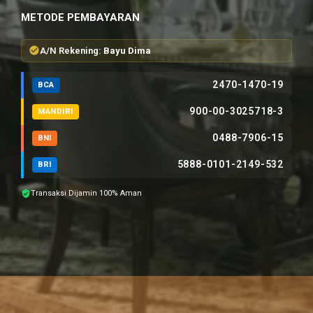
METODE PEMBAYARAN
A/N Rekening:
Bayu Dima
2470-1470-19
BCA
900-00-3025718-3
MANDIRI
0488-7906-15
BNI
5888-0101-2149-532
BRI
Transaksi Dijamin 100% Aman