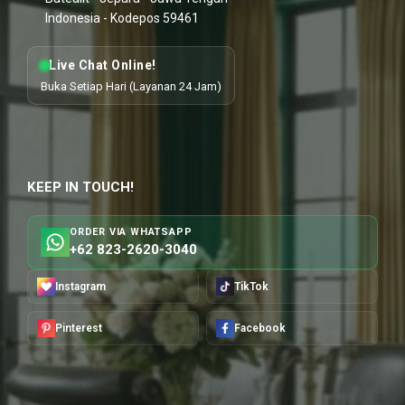
Indonesia - Kodepos 59461
Live Chat Online!
Buka Setiap Hari (Layanan 24 Jam)
KEEP IN TOUCH!
ORDER VIA WHATSAPP
+62 823-2620-3040
Instagram
TikTok
Pinterest
Facebook