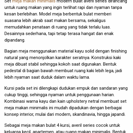
Set
meja makan minimalis
modern bulat averil series dirancang
untuk ruang makan yang ingin terlihat rapi dan nyaman tanpa
kesan berlebihan. Model meja berbentuk bulat memberi
suasana lebih akrab saat makan bersama, sekaligus
memudahkan penataan di ruang yang tidak terlalu luas.
Desainnya sederhana, tapi tetap terasa hangat dan enak
dipandang.
Bagian meja menggunakan material kayu solid dengan finishing
natural yang menonjolkan karakter seratnya. Konstruksi kaki
meja dibuat stabil sehingga kokoh saat digunakan. Bentuk
pedestal di bagian bawah membuat ruang kaki lebih lega, jadi
lebih nyaman saat duduk dalam waktu lama.
Kursi pada set ini dilengkapi dudukan empuk dan sandaran yang
cukup tinggi, sehingga nyaman untuk penggunaan harian.
Kombinasi warna kayu dan kain upholstery netral membuat set
meja makan minimalis ini mudah dipadukan dengan berbagai
konsep interior, mulai dari modern, skandinavia, hingga japandi.
Sebagai meja makan bulat 4 kursi, averil series cocok untuk
keluarga kecil, apartemen, atau ruang makan minimalis. Bentuk