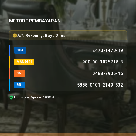
METODE PEMBAYARAN
A/N Rekening:
Bayu Dima
2470-1470-19
BCA
900-00-3025718-3
MANDIRI
0488-7906-15
BNI
5888-0101-2149-532
BRI
Transaksi Dijamin 100% Aman