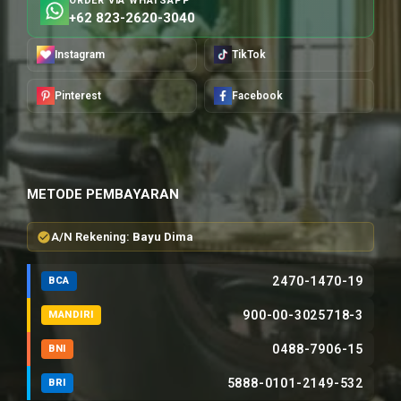
ORDER VIA WHATSAPP
+62 823-2620-3040
Instagram
TikTok
Pinterest
Facebook
METODE PEMBAYARAN
A/N Rekening:
Bayu Dima
2470-1470-19
BCA
900-00-3025718-3
MANDIRI
0488-7906-15
BNI
5888-0101-2149-532
BRI