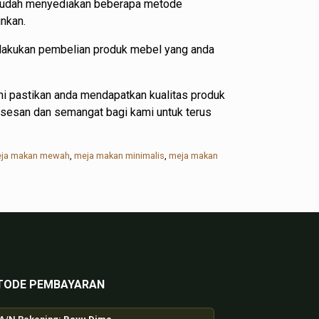
i sudah menyediakan beberapa metode
nkan.
elakukan pembelian produk mebel yang anda
i pastikan anda mendapatkan kualitas produk
ksesan dan semangat bagi kami untuk terus
ja makan mewah
,
meja makan minimalis
,
meja makan
TODE PEMBAYARAN