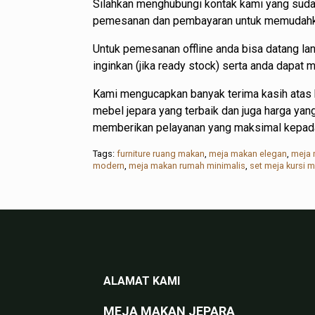
Silahkan menghubungi kontak kami yang suda
pemesanan dan pembayaran untuk memudahkan
Untuk pemesanan offline anda bisa datang l
inginkan (jika ready stock) serta anda dapat
Kami mengucapkan banyak terima kasih atas 
mebel jepara yang terbaik dan juga harga ya
memberikan pelayanan yang maksimal kepad
Tags:
furniture ruang makan
,
meja makan elegan
,
meja 
modern
,
meja makan rumah minimalis
,
set meja kursi 
ALAMAT KAMI
MEJA MAKAN JEPARA