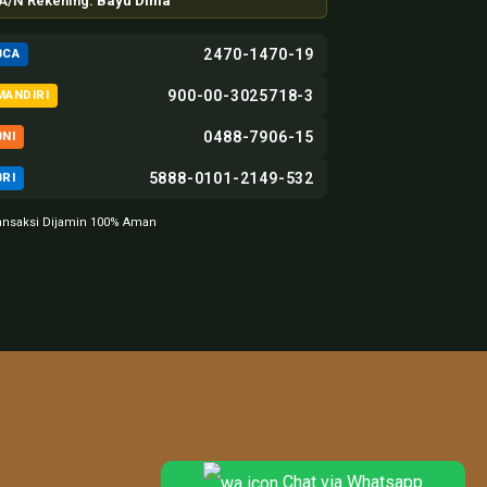
A/N Rekening:
Bayu Dima
2470-1470-19
BCA
900-00-3025718-3
MANDIRI
0488-7906-15
BNI
5888-0101-2149-532
BRI
ansaksi Dijamin 100% Aman
Chat via Whatsapp