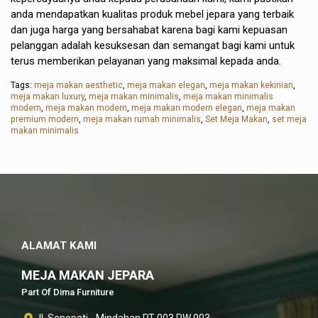
anda mendapatkan kualitas produk mebel jepara yang terbaik
dan juga harga yang bersahabat karena bagi kami kepuasan
pelanggan adalah kesuksesan dan semangat bagi kami untuk
terus memberikan pelayanan yang maksimal kepada anda.
Tags:
meja makan aesthetic
,
meja makan elegan
,
meja makan kekinian
,
meja makan luxury
,
meja makan minimalis
,
meja makan minimalis
modern
,
meja makan modern
,
meja makan modern elegan
,
meja makan
premium modern
,
meja makan rumah minimalis
,
Set Meja Makan
,
set meja
makan minimalis
ALAMAT KAMI
MEJA MAKAN JEPARA
Part Of Dima Furniture
Jl. Senopati - Mindahan RT 003 RW 003