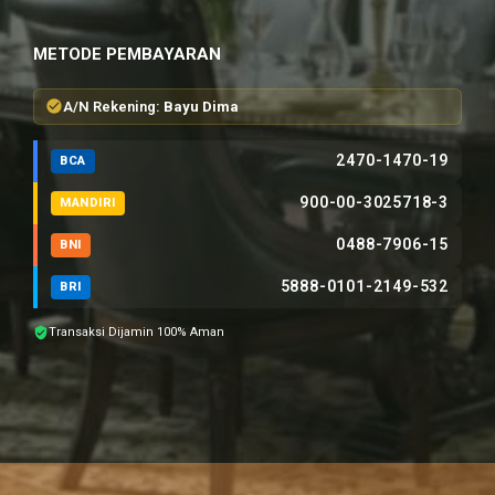
METODE PEMBAYARAN
A/N Rekening:
Bayu Dima
2470-1470-19
BCA
900-00-3025718-3
MANDIRI
0488-7906-15
BNI
5888-0101-2149-532
BRI
Transaksi Dijamin 100% Aman