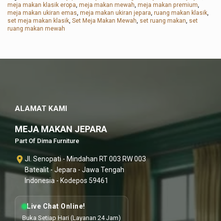
meja makan klasik eropa
,
meja makan mewah
,
meja makan premium
,
meja makan ukiran emas
,
meja makan ukiran jepara
,
ruang makan klasik
,
set meja makan klasik
,
Set Meja Makan Mewah
,
set ruang makan
,
set
ruang makan mewah
ALAMAT KAMI
MEJA MAKAN JEPARA
Part Of Dima Furniture
Jl. Senopati - Mindahan RT 003 RW 003
Batealit - Jepara - Jawa Tengah
Indonesia - Kodepos 59461
Live Chat Online!
Buka Setiap Hari (Layanan 24 Jam)