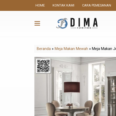
HOME
KONTAK KAMI
CARA PEMESANAN
Beranda
»
Meja Makan Mewah
»
Meja Makan J