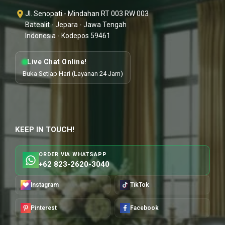
Jl. Senopati - Mindahan RT 003 RW 003
Batealit - Jepara - Jawa Tengah
Indonesia - Kodepos 59461
Live Chat Online!
Buka Setiap Hari (Layanan 24 Jam)
KEEP IN TOUCH!
ORDER VIA WHATSAPP
+62 823-2620-3040
Instagram
TikTok
Pinterest
Facebook