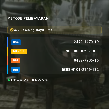
METODE PEMBAYARAN
A/N Rekening:
Bayu Dima
2470-1470-19
BCA
900-00-3025718-3
MANDIRI
0488-7906-15
BNI
5888-0101-2149-532
BRI
Transaksi Dijamin 100% Aman