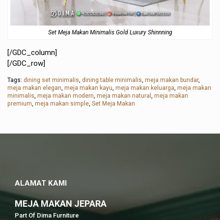
Set Meja Makan Minimalis Gold Luxury Shinnning
[/GDC_column]
[/GDC_row]
Tags:
dining set minimalis
,
dining table minimalis
,
meja makan bundar
,
meja makan elegan
,
meja makan kayu
,
meja makan keluarga
,
meja makan
minimalis
,
meja makan modern
,
meja makan natural
,
meja makan
premium
,
meja makan simple
,
Set Meja Makan
ALAMAT KAMI
MEJA MAKAN JEPARA
Part Of Dima Furniture