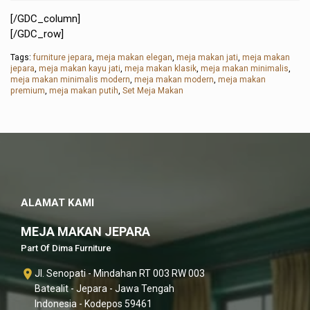
[/GDC_column]
[/GDC_row]
Tags:
furniture jepara
,
meja makan elegan
,
meja makan jati
,
meja makan
jepara
,
meja makan kayu jati
,
meja makan klasik
,
meja makan minimalis
,
meja makan minimalis modern
,
meja makan modern
,
meja makan
premium
,
meja makan putih
,
Set Meja Makan
ALAMAT KAMI
MEJA MAKAN JEPARA
Part Of Dima Furniture
Jl. Senopati - Mindahan RT 003 RW 003
Batealit - Jepara - Jawa Tengah
Indonesia - Kodepos 59461