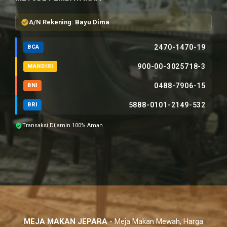
A/N Rekening:
Bayu Dima
2470-1470-19
BCA
900-00-3025718-3
MANDIRI
0488-7906-15
BNI
5888-0101-2149-532
BRI
Transaksi Dijamin 100% Aman
MEJA MAKAN JEPARA
- Meja Makan Mewah, Harga