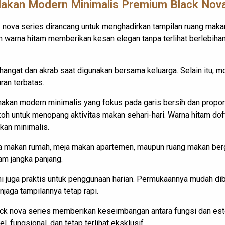
akan Modern Minimalis Premium Black Nova
 nova series dirancang untuk menghadirkan tampilan ruang maka
n warna hitam memberikan kesan elegan tanpa terlihat berlebiha
hangat dan akrab saat digunakan bersama keluarga. Selain itu, m
ran terbatas.
kan modern minimalis yang fokus pada garis bersih dan propor
okoh untuk menopang aktivitas makan sehari-hari. Warna hitam d
kan minimalis.
a makan rumah, meja makan apartemen, maupun ruang makan berg
lam jangka panjang.
ni juga praktis untuk penggunaan harian. Permukaannya mudah d
jaga tampilannya tetap rapi.
ck nova series memberikan keseimbangan antara fungsi dan estet
, fungsional, dan tetap terlihat eksklusif.