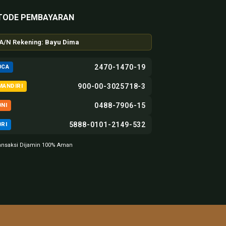
TODE PEMBAYARAN
A/N Rekening:
Bayu Dima
2470-1470-19
BCA
900-00-3025718-3
MANDIRI
0488-7906-15
BNI
5888-0101-2149-532
BRI
ansaksi Dijamin 100% Aman