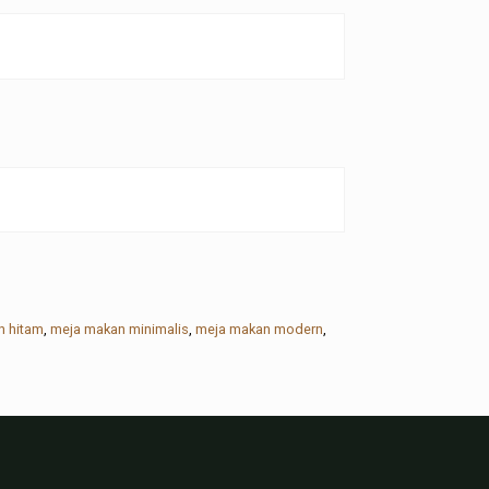
n hitam
,
meja makan minimalis
,
meja makan modern
,